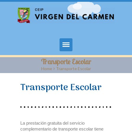
Inicio
Transporte Escolar
Home
>
Transporte Escolar
Nuestro cole
Transporte Escolar
Servicios
Blogs y Recursos
Biblioweb
La prestación gratuita del servicio
Información a las familias
complementario de transporte escolar tiene