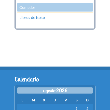
Comedor
Libros de texto
Calendario
agosto 2026
L
M
X
J
V
S
D
1
2